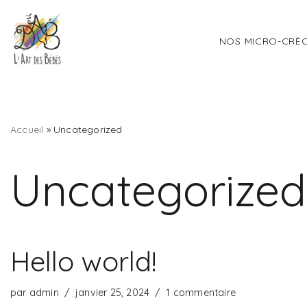
Aller
NOS MICRO-CRÈ
au
contenu
Accueil
»
Uncategorized
Uncategorized
Hello world!
par
admin
janvier 25, 2024
1 commentaire